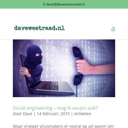
dave@daveweetraad.nl
Social engineering – mag ik uw pin aub?
door
Dave
|
14 februari, 2015
|
Artikelen
Waar vroeger virusmakers er vooral op uit waren om