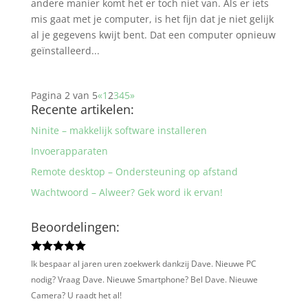
andere manier komt het er toch niet van. Als er iets
mis gaat met je computer, is het fijn dat je niet gelijk
al je gegevens kwijt bent. Dat een computer opnieuw
geïnstalleerd...
Pagina 2 van 5
«
1
2
3
4
5
»
Recente artikelen:
Ninite – makkelijk software installeren
Invoerapparaten
Remote desktop – Ondersteuning op afstand
Wachtwoord – Alweer? Gek word ik ervan!
Beoordelingen:
Ik bespaar al jaren uren zoekwerk dankzij Dave. Nieuwe PC
nodig? Vraag Dave. Nieuwe Smartphone? Bel Dave. Nieuwe
Camera? U raadt het al!