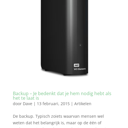
Backup – Je bedenkt dat je hem nodig hebt als
het te laat is
door
Dave
|
13 februari, 2015
|
Artikelen
De backup. Typisch zoiets waarvan mensen wel
weten dat het belangrijk is, maar op de één of